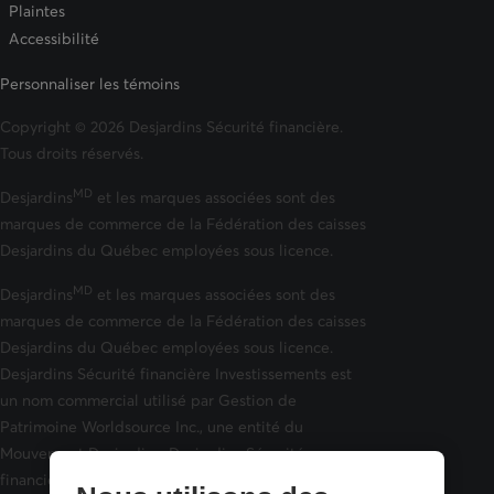
Plaintes
Accessibilité
Personnaliser les témoins
Copyright © 2026 Desjardins Sécurité financière.
Tous droits réservés.
MD
Desjardins
et les marques associées sont des
marques de commerce de la Fédération des caisses
Desjardins du Québec employées sous licence.
MD
Desjardins
et les marques associées sont des
marques de commerce de la Fédération des caisses
Desjardins du Québec employées sous licence.
Desjardins Sécurité financière Investissements est
un nom commercial utilisé par Gestion de
Patrimoine Worldsource Inc., une entité du
Mouvement Desjardins. Desjardins Sécurité
financière Investissements compte des