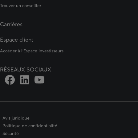
Trouver un conseiller
Carrières
Espace client
Accéder à l'Espace Investisseurs
RÉSEAUX SOCIAUX
Lien vers la page Facebook de DFSIN
Lien vers la page Instagram de DFSIN
Lien vers la page Youtube de DFSIN
Avis juridique
Politique de confidentialité
Sécurité