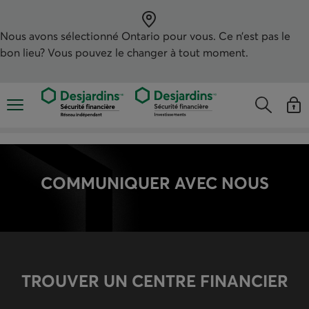
Aller
au
contenu
principal
Nous avons sélectionné
Ontario
pour vous. Ce n’est pas le
bon lieu? Vous pouvez le changer à tout moment.
Ouvre le menu de navigation mobile
Ouvre le 
Open
Ouvre le me
Voir v
COMMUNIQUER AVEC NOUS
TROUVER UN CENTRE FINANCIER