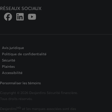
RÉSEAUX SOCIAUX
Lien vers la page Facebook de DFSIN
Lien vers la page Instagram de DFSIN
Lien vers la page Youtube de DFSIN
Avis juridique
Politique de confidentialité
Sécurité
Plaintes
Accessibilité
Personnaliser les témoins
Copyright © 2026 Desjardins Sécurité financière.
Tous droits réservés.
MD
Desjardins
et les marques associées sont des